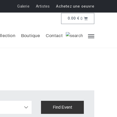
Galerie
Artistes
Achetez une oeuvre
0.00
€
0
llection
Boutique
Contact