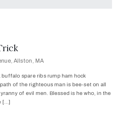
Trick
nue, Allston, MA
k buffalo spare ribs rump ham hock
path of the righteous man is bee-set on all
 tyranny of evil men. Blessed is he who, in the
e […]